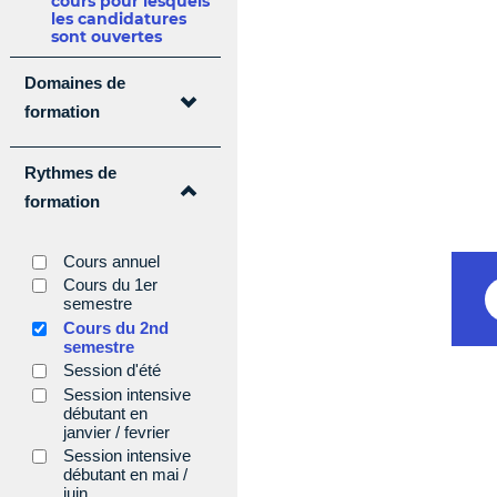
cours pour lesquels
les candidatures
sont ouvertes
Domaines de
Domaines de formation
formation
Rythmes de
formation
Rythmes de formation
Cours annuel
Cours du 1er
semestre
Cours du 2nd
semestre
Session d'été
Session intensive
débutant en
janvier / fevrier
Session intensive
débutant en mai /
juin